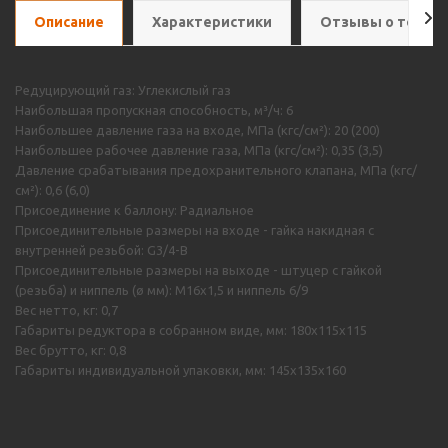
Описание
Характеристики
Отзывы о товар
Редуцирующий газ: Углекислый газ
Наибольшая пропускная способность, м³/ч: 6
Наибольшее давление газа на входе, МПа (кгс/см²): 20 (200)
Наибольшее рабочее давление газа, МПа (кгс/см²): 0,35 (3,5)
Давление срабатывания предохранительного клапана, МПа (кгс/
см²): 0,6 (6,0)
Присоединение к баллону: Радиальное
Присоединительные размеры на входе - гайка накидная с
внутренней резьбой: G3/4-B
Присоединительные размеры на выходе - штуцер с гайкой
(резьба) и ниппель (ø мм): M16х1,5 и ниппель 6/9
Вес нетто, кг: 0,7
Габариты редуктора в собранном виде, мм: 180х115х115
Вес брутто, кг: 0,8
Габариты индивидуальной упаковки, мм: 145х135х160