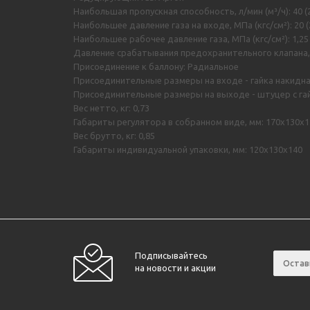
Наибольшая пропускная способность, л/мин (м³/ч): 40 (2
Наибольшее давление газа на входе, МПа (кгс/см²): 20 (
Наибольшее рабочее давление газа, МПа (кгс/см²): 1,25 
Давление срабатывания предохранительного клапана, МП
Присоединение к баллону: Радиальное
Присоединительные размеры на входе - гайка накидная
Присоединительные размеры на выходе - штуцер с гайко
Вес нетто, кг: 0,73
Габариты регулятора в собранном виде, мм: 170х130х1
Вес брутто, кг: 0,85
Габариты индивидуальной упаковки, мм: 120х130х140
Подписывайтесь
на новости и акции