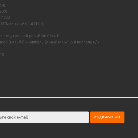
,4)
200)
(12,5)
а (кгс/см²): 1,6 (16,0)
 с внутренней резьбой: G3/4-B
й (резьба) и ниппель (ø мм): M16х1,5 и ниппель 6/9
10