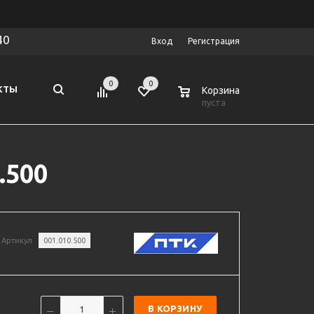
40
Вход
Регистрация
0
0
0
КТЫ
Корзина
пуста
.500
Артикул
001.010.500
В КОРЗИНУ