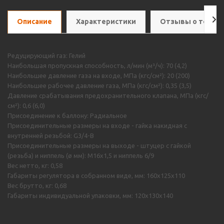
Описание
Характеристики
Отзывы о товар
Редуцирующий газ: Гелий
Наибольшая пропускная способность, л/мин (м³/ч): 70 (4,2)
Наибольшее давление газа на входе, МПа (кгс/см²): 20 (200)
Наибольшее рабочее давление газа, МПа (кгс/см²): 0,35 (3,5)
Давление срабатывания предохранительного клапана, МПа (кгс/
см²): 0,6 (6,0)
Присоединение к баллону: Радиальное
Присоединительные размеры на входе - гайка накидная с
внутренней резьбой: G3/4-B
Присоединительные размеры на выходе - штуцер с гайкой
(резьба) и ниппель (ø мм): M16х1,5 и ниппель 6/9
Вес нетто, кг: 0,58
Габариты регулятора в собранном виде, мм: 160х125х110
Вес брутто, кг: 0,68
Габариты индивидуальной упаковки, мм: 120х130х140