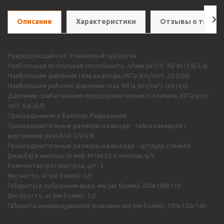
Описание
Характеристики
Отзывы о товар
Редуцирующий газ: Углекислый газ/Аргон
Наибольшая пропускная способность, л/мин (м³/ч): 30/40 (1,8/2,4)
Наибольшее давление газа на входе, МПа (кгс/см²): 20 (200)
Наибольшее рабочее давление газа, МПа (кгс/см²): 0,4 (4,0)
Давление срабатывания предохранительного клапана, МПа (кгс/
см²): 0,6 (6,0)
Присоединение к баллону: Радиальное
Присоединительные размеры на входе - гайка накидная с
внутренней резьбой: G3/4-B
Присоединительные размеры на выходе - штуцер с гайкой
(резьба) и ниппель (ø мм): M16х1,5 и ниппель 6/9
Количество ротаметров, шт: 1
Вес нетто, кг (не более): 0,9
Габариты в собранном виде, мм (не более): 200х190х110
Вес брутто, кг (не более): 1,0
Габариты индивидуальной упаковки, мм (не более): 130х120х140