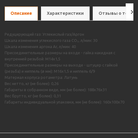
Описание
Характеристики
Отзывы о товар
Редуцирующий газ: Углекислый газ/Аргон
Шкала изменения углекислого газа CO₂, л/мин: 30
Шкала изменения аргона Ar, л/мин: 40
Присоединительные размеры на входе - гайка накидная с
внутренней резьбой: М14х1,5
Присоединительные размеры на выходе - штуцер с гайкой
(резьба) и ниппель (ø мм): M16х1,5 и ниппель 6/9
Материал корпуса ротаметра: Латунь
Вес нетто, кг (не более): 0,26
Габариты в собранном виде, мм (не более): 188х76х31
Вес брутто, кг (не более): 0,31
Габариты индивидуальной упаковки, мм (не более): 160х100х70