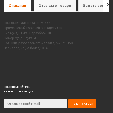
Описание
Отзывы о товаре
Задать вопрос
Подходит для резака: Р3-362
Применяемый горючий газ: Ацетилен
Тип мундштука: Неразборный
Номер мундштука: 4
Толщина разрезаемого металла, мм: 75–150
Вес нетто, кг (не более): 0,06
Подписывайтесь
на новости и акции