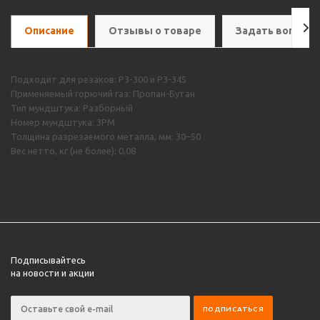
Описание
Отзывы о товаре
Задать вопрос
Подходит для резаков: Р3-300 и Р3-345
Применяемый горючий газ: Пропан-Бутан
Тип мундштука: Разборный
Номер мундштука: 3PM
Толщина разрезаемого металла, мм: 30–50
Вес нетто, кг (не более): 0,08
Подписывайтесь
на новости и акции