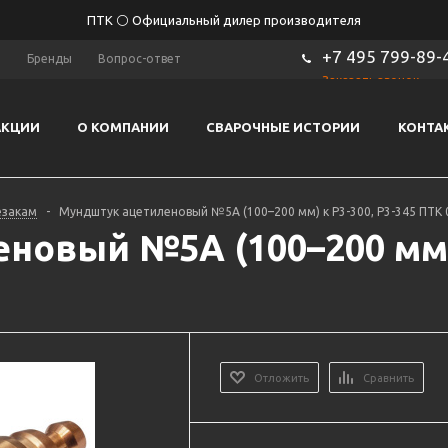
ПТК ⚪ Официальный дилер производителя
+7 495 799-89-
ы
Бренды
Вопрос-ответ
Заказать звонок
АКЦИИ
О КОМПАНИИ
СВАРОЧНЫЕ ИСТОРИИ
КОНТА
езакам
-
Мундштук ацетиленовый №5А (100–200 мм) к Р3-300, Р3-345 ПТК 
овый №5А (100–200 мм) 
Отложить
Сравнить