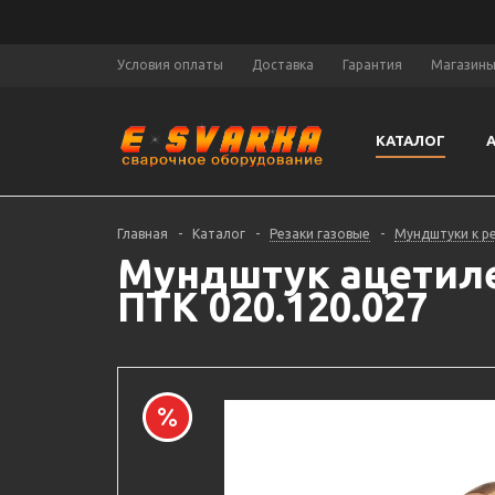
Условия оплаты
Доставка
Гарантия
Магазин
КАТАЛОГ
Главная
-
Каталог
-
Резаки газовые
-
Мундштуки к р
Мундштук ацетилен
ПТК 020.120.027