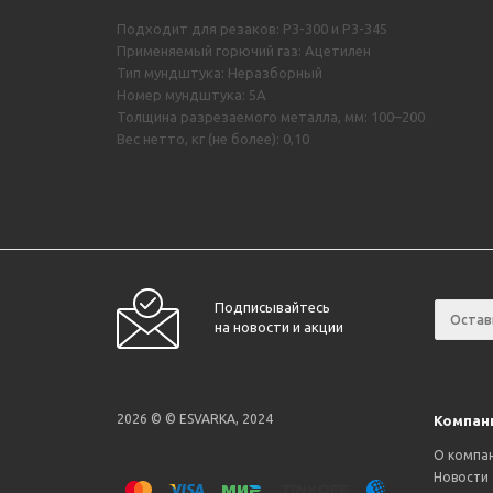
Подходит для резаков: Р3-300 и Р3-345
Применяемый горючий газ: Ацетилен
Тип мундштука: Неразборный
Номер мундштука: 5А
Толщина разрезаемого металла, мм: 100–200
Вес нетто, кг (не более): 0,10
Подписывайтесь
на новости и акции
2026 © © ESVARKA, 2024
Компан
О компа
Новости