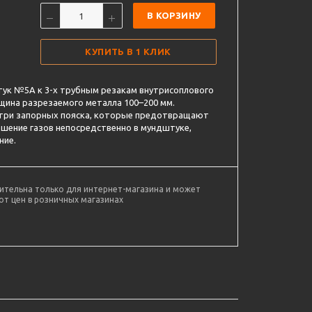
В КОРЗИНУ
КУПИТЬ В 1 КЛИК
ук №5А к 3-х трубным резакам внутрисоплового
лщина разрезаемого металла 100–200 мм.
 три запорных пояска, которые предотвращают
ешение газов непосредственно в мундштуке,
ние.
ительна только для интернет-магазина и может
от цен в розничных магазинах