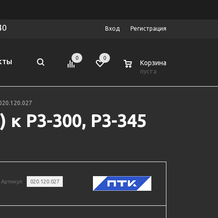
40
Вход
Регистрация
0
0
0
КТЫ
Корзина
пуста
020.120.027
к Р3-300, Р3-345
Артикул
020.120.027