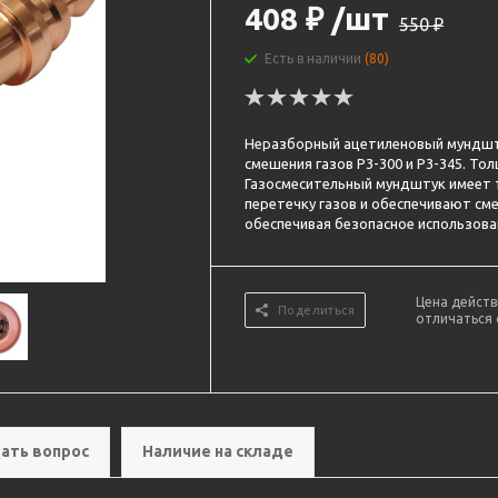
408
₽
/шт
550
₽
Есть в наличии
(80)
Неразборный ацетиленовый мундшт
смешения газов Р3-300 и Р3-345. То
Газосмесительный мундштук имеет
перетечку газов и обеспечивают см
обеспечивая безопасное использова
Цена действ
Поделиться
отличаться 
ать вопрос
Наличие на складе