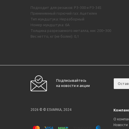
Подходит для резаков: Р3-300 и Р3-345
Применяемый горючий газ: Ацетилен
Тип мундштука: Неразборный
Номер мундштука: 6А
Толщина разрезаемого металла, мм: 200–300
Вес нетто, кг (не более): 0,1
Подписывайтесь
на новости и акции
2026 © © ESVARKA, 2024
Компан
О компа
Новости