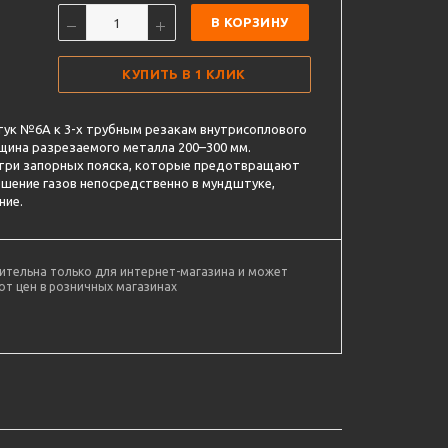
В КОРЗИНУ
КУПИТЬ В 1 КЛИК
ук №6А к 3-х трубным резакам внутрисоплового
лщина разрезаемого металла 200–300 мм.
 три запорных пояска, которые предотвращают
ешение газов непосредственно в мундштуке,
ние.
ительна только для интернет-магазина и может
от цен в розничных магазинах