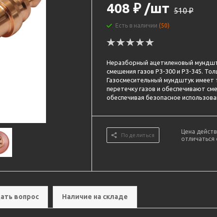
408
₽
/шт
510
₽
Есть в наличии
(50)
Неразборный ацетиленовый мундшт
смешения газов Р3-300 и Р3-345. То
Газосмесительный мундштук имеет
перетечку газов и обеспечивают см
обеспечивая безопасное использова
Цена действ
Поделиться
отличаться 
ать вопрос
Наличие на складе