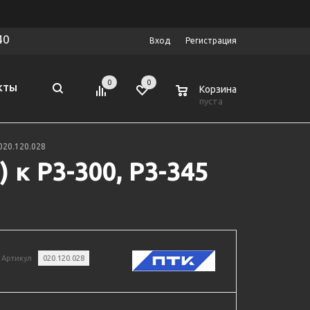
40
Вход
Регистрация
0
0
0
КТЫ
Корзина
пуста
020.120.028
к Р3-300, Р3-345
Артикул
020.120.028