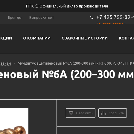
ПТК ⚪ Официальный дилер производителя
+7 495 799-89-
ы
Бренды
Вопрос-ответ
Заказать звонок
АКЦИИ
О КОМПАНИИ
СВАРОЧНЫЕ ИСТОРИИ
КОНТА
езакам
-
Мундштук ацетиленовый №6А (200–300 мм) к Р3-300, Р3-345 ПТК 
овый №6А (200–300 мм) 
Отложить
Сравнить