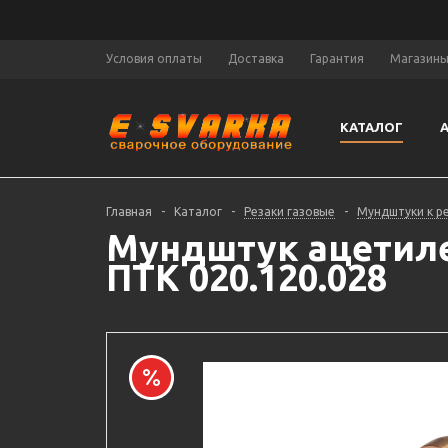
Условия оплаты
Доставка
Гарантия
Магазин
КАТАЛОГ
Главная
-
Каталог
-
Резаки газовые
-
Мундштуки к р
Мундштук ацетилен
ПТК 020.120.028