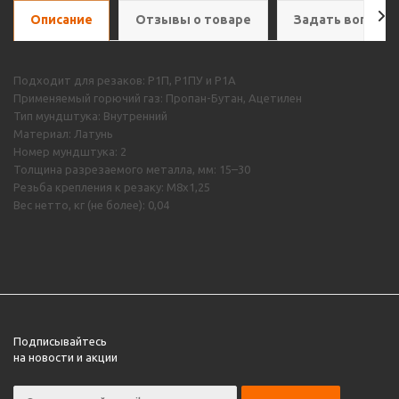
Описание
Отзывы о товаре
Задать вопрос
Подходит для резаков: Р1П, Р1ПУ и Р1А
Применяемый горючий газ: Пропан-Бутан, Ацетилен
Тип мундштука: Внутренний
Материал: Латунь
Номер мундштука: 2
Толщина разрезаемого металла, мм: 15–30
Резьба крепления к резаку: М8х1,25
Вес нетто, кг (не более): 0,04
Подписывайтесь
на новости и акции