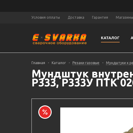
Условия оплаты
Доставка
Гарантия
Магазин
КАТАЛОГ
Главная
-
Каталог
-
Резаки газовые
-
Мундштуки к р
Мундштук внутренн
Р333, Р333У ПТК 02