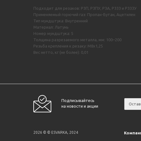
Подходит для резаков: Р3П, Р3ПУ, Р3А, Р333 и Р333У
Применяемый горючий газ: Пропан-Бутан, Ацетилен
Тип мундштука: Внутренний
Материал: Латунь
Номер мундштука: 5
Толщина разрезаемого металла, мм: 100–200
Резьба крепления к резаку: М8х1,25
Вес нетто, кг (не более): 0,01
Подписывайтесь
на новости и акции
2026 © © ESVARKA, 2024
Компан