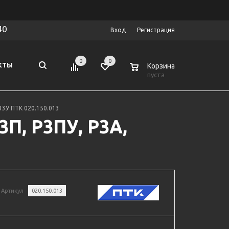
40
Вход
Регистрация
0
0
0
КТЫ
Корзина
пуста
33У ПТК 020.150.013
П, Р3ПУ, Р3А,
Артикул
020.150.013