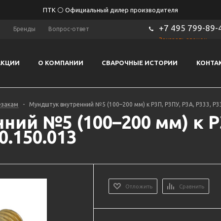
ПТК ⚪ Официальный дилер производителя
+7 495 799-89-
ы
Бренды
Вопрос-ответ
Заказать звонок
АКЦИИ
О КОМПАНИИ
СВАРОЧНЫЕ ИСТОРИИ
КОНТА
езакам
-
Мундштук внутренний №5 (100–200 мм) к Р3П, Р3ПУ, Р3А, Р333, Р3
ий №5 (100–200 мм) к Р3
0.150.013
Отложить
Сравнить