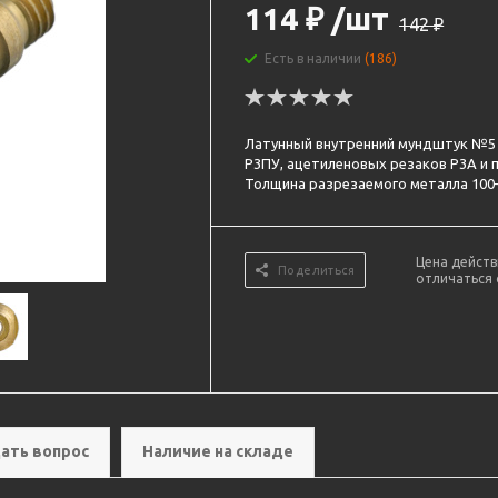
114
₽
/шт
142
₽
Есть в наличии
(186)
Латунный внутренний мундштук №5 
Р3ПУ, ацетиленовых резаков Р3А и п
Толщина разрезаемого металла 100
Цена действ
Поделиться
отличаться 
ать вопрос
Наличие на складе