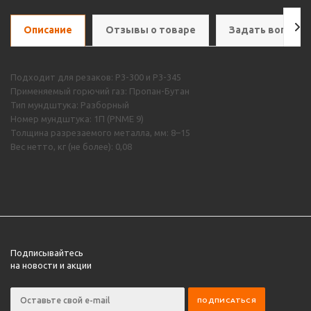
Описание
Отзывы о товаре
Задать вопрос
Подходит для резаков: Р3-300 и Р3-345
Применяемый горючий газ: Пропан-Бутан
Тип мундштука: Разборный
Номер мундштука: 1П (PNME 9)
Толщина разрезаемого металла, мм: 8–15
Вес нетто, кг (не более): 0,08
Подписывайтесь
на новости и акции