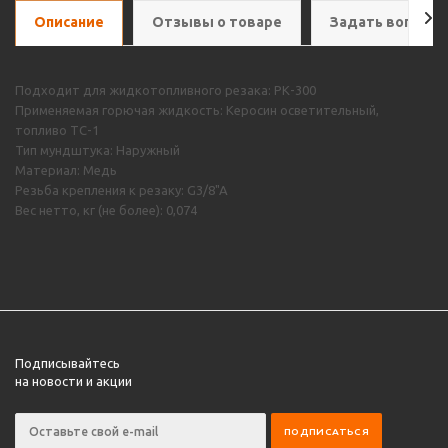
Описание
Отзывы о товаре
Задать вопрос
Подходит для жидкотопливного резака: РК-300
Применяемая горючая жидкость: Керосин осветительный,
топливо ТС-1
Тип мундштука: Наружный
Материал: Медь
Резьба крепления к резаку: G3/8"A
Вес нетто, кг (не более): 0,074
Подписывайтесь
на новости и акции