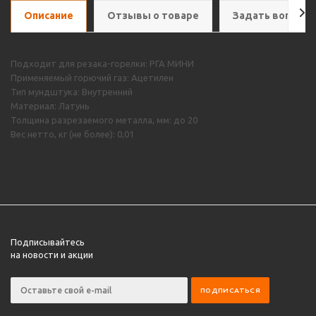
Описание
Отзывы о товаре
Задать вопрос
Подходит для резака-горелки: РГА МИНИ
Применяемый горючий газ: Ацетилен
Тип мундштука: Внутренний
Материал: Латунь
Толщина разрезаемого металла, мм: до 20
Вес нетто, кг (не более): 0,01
Подписывайтесь
на новости и акции