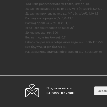
Толщина разрезаемого металла, мм: до 300
Давление кислорода на входе, МПа (кгс/см²): 3,0–5,0
Давление пропана на входе, МПа (кгс/см²): 1,0–1,5
Расход кислорода, м³/ч: 3,0–13,8
Расход пропана, м³/ч: 0,41–1,38
Угол наклона головки резака: 90°
Длина резака, мм: 500
Вес нетто, кг (не более): 0,7
Габариты резака в собранном виде, мм: 500х115х50
Вес брутто, кг (не более): 0,8
Размеры индивидуальной упаковки, мм: 520х150х60
Подписывайтесь
на новости и акции