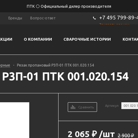
ПТК ⚪ Официальный дилер производителя
+7 495 799-89-
ы
Бренды
Вопрос-ответ
Заказать звонок
АКЦИИ
О КОМПАНИИ
СВАРОЧНЫЕ ИСТОРИИ
КОНТА
орные
-
Резак пропановый Р3П-01 ПТК 001.020.154
Р3П-01 ПТК 001.020.154
Артикул
001.020.
Сравнить
2 065
₽
/шт
2 900
₽