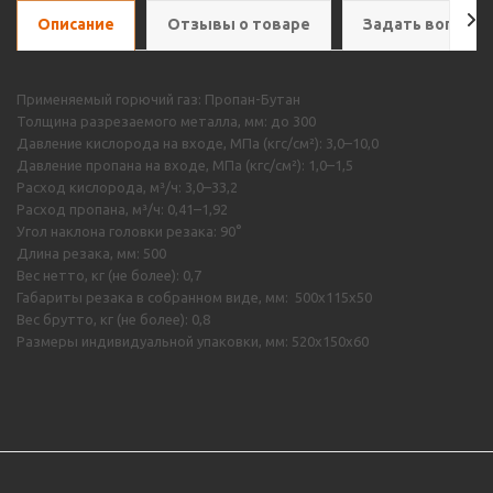
Описание
Отзывы о товаре
Задать вопрос
Применяемый горючий газ: Пропан-Бутан
Толщина разрезаемого металла, мм: до 300
Давление кислорода на входе, МПа (кгс/см²): 3,0–10,0
Давление пропана на входе, МПа (кгс/см²): 1,0–1,5
Расход кислорода, м³/ч: 3,0–33,2
Расход пропана, м³/ч: 0,41–1,92
Угол наклона головки резака: 90°
Длина резака, мм: 500
Вес нетто, кг (не более): 0,7
Габариты резака в собранном виде, мм: 500х115х50
Вес брутто, кг (не более): 0,8
Размеры индивидуальной упаковки, мм: 520х150х60