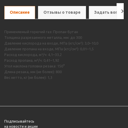
Описание
Отзывы о товаре
Задать вопрос
Применяемый горючий газ: Пропан-Бутан
Толщина разрезаемого металла, мм: до 300
Давление кислорода на входе, МПа (кгс/см²): 3,0–10,0
Давление пропана на входе, МПа (кгс/см²): 0,01–1,5
Расход кислорода, м³/ч: 4,1–33,2
Расход пропана, м³/ч: 0,41–1,92
Угол наклона головки резака: 150°
Длина резака, мм (не более): 800
Вес нетто, кг (не более): 1,3
Подписывайтесь
на новости и акции