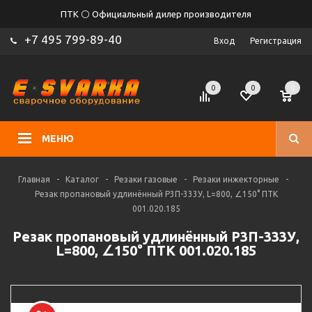
ПТК ⚪ Официальный дилер производителя
+7 495 799-89-40
Вход
Регистрация
0
0
0
МЕНЮ
Главная
-
Каталог
-
Резаки газовые
-
Резаки инжекторные
-
Резак пропановый удлинённый Р3П-333У, L=800, ∠150° ПТК
001.020.185
Резак пропановый удлинённый Р3П-333У,
L=800, ∠150° ПТК 001.020.185