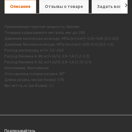
Описание
Отзывы о товаре
Задать вопрос
Применяемая горючая жидкость: Бензин
Толщина разрезаемого металла, мм: до 200
Давление кислорода на входе, МПа (кгс/см²): 0,35–0,85 (3,5–8,5)
Давление бензина на входе, МПа (кгс/см²): 0,05–0,15 (0,5–1,5)
Расход кислорода, м³/ч: 3,5–20,0
Расход бензина А-80, кг/ч (л/ч): 0,9–1,6 (1,2–2,3)
Расход бензина А-92, кг/ч (л/ч): 0,9–1,6 (1,15–2,1)
Исполнение: Вентильное
Угол наклона головки резака: 90°
Длина резака, мм (не более): 570
Вес нетто, кг (не более): 1,1
Подписывайтесь