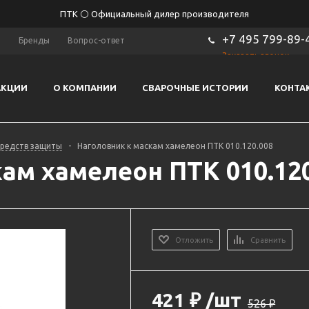
ПТК ⚪ Официальный дилер производителя
+7 495 799-89-
ы
Бренды
Вопрос-ответ
Заказать звонок
АКЦИИ
О КОМПАНИИ
СВАРОЧНЫЕ ИСТОРИИ
КОНТА
средств защиты
-
Наголовник к маскам хамелеон ПТК 010.120.008
ам хамелеон ПТК 010.120
Отложить
Сравнить
421
₽
/шт
526
₽