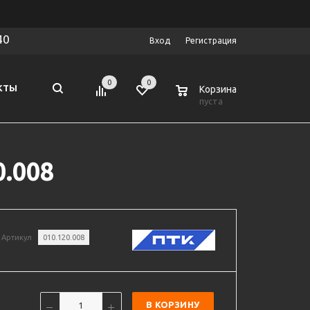
40
Вход
Регистрация
0
0
0
КТЫ
Корзина
пуста
.008
Артикул
010.120.008
В КОРЗИНУ