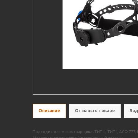
Описание
Отзывы о товаре
Зад
Подходит для масок сварщика: ТИП II, ТИП I, АСФ 777,
Материал наголовника: Ударопрочный пластик