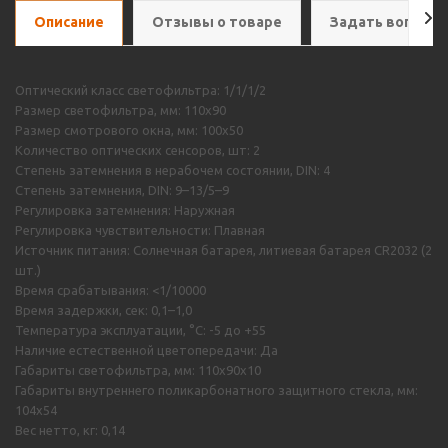
Описание
Отзывы о товаре
Задать вопрос
Оптический класс светофильтра: 1/1/1/2
Размер светофильтра, мм: 110х90
Размер смотрового окна, мм: 100х50
Количество оптических сенсоров, шт: 2
Степень затемнения в нерабочем состоянии, DIN: 4
Степень затемнения, DIN: 9–13/5–9
Регулировка затемнения: Наружная
Регулировка чувствительности: Плавная
Источник питания: Солнечная батарея, литиевая батарея CR2032 (2
шт.)
Время срабатывания: <1/10000
Время задержки, сек: 0,1–1,0
Температура эксплуатации, °С: -5 до +55
Наличие естественной цветопередачи: Да
Габариты светофильтра, мм: 110х90х10
Габариты внутреннего поликарбонатного защитного стекла, мм:
104х54
Вес нетто, кг: 0,14