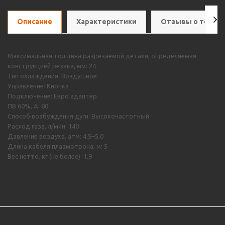
Описание
Характеристики
Отзывы о товар
Максимальная толщина разрезаемой детали, определяемая
конструкцией резака, мм: 24
Тип охлаждения: Воздушное
Управление: Кнопка
Подключение: Евро адаптер
ПВ 60%, А: 80
Способ возбуждения дуги: Высокочастотный
Расход газа, л/мин: 140
Давление воздуха, атм: 4,5–5,0
Длина кабеля плазмотрона, м: 5
Вес нетто, кг (не более): 1,9