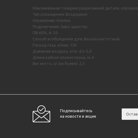
Максимальная толщина разрезаемой детали, определя
Тип охлаждения: Воздушное
Управление: Кнопка
Подключение: Евро адаптер
ПВ 60%, А: 50
Способ возбуждения дуги: Высокочастотный
Расход газа, л/мин: 130
Давление воздуха, атм: 4,5–5,0
Длина кабеля плазмотрона, м: 6
Вес нетто, кг (не более): 2,3
Подписывайтесь
на новости и акции