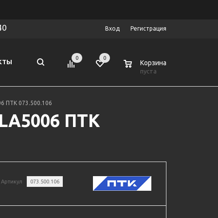
40
Вход
Регистрация
0
0
0
КТЫ
Корзина
пуста
6 ПТК 073.500.106
PLA5006 ПТК
Артикул
073.500.106