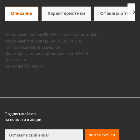
Описание
Характеристики
Отзывы о товар
Сварочный ток при ПВ 60% в смеси газов, А: 400
Сварочный ток при ПВ 60% в CO₂, А: 500
Тип охлаждения: Воздушное
Диаметр сварочной проволоки, мм: 1,2–2,0
Длина, м: 4
Вес, кг (не более): 4,3
Подписывайтесь
на новости и акции