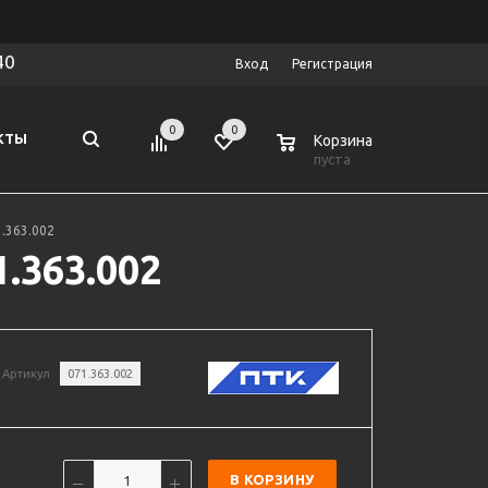
40
Вход
Регистрация
0
0
0
КТЫ
Корзина
пуста
.363.002
.363.002
Артикул
071.363.002
В КОРЗИНУ