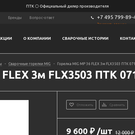
ПТК ⚪ Официальный дилер производителя
+7 495 799-89-
ы
Бренды
Вопрос-ответ
Заказать звонок
АКЦИИ
О КОМПАНИИ
СВАРОЧНЫЕ ИСТОРИИ
КОНТА
ы
-
Сварочные горелки MIG
-
Горелка MIG MP 36 FLEX 3м FLX3503 ПТК 071
 FLEX 3м FLX3503 ПТК 071
Отложить
Сравнить
9 600
₽
/шт
12 000
₽