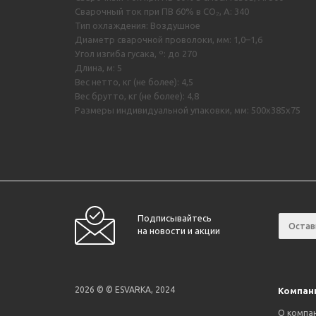
Сварочный ток при ПВ 60% в CO₂, А: 340
Тип охлаждения: Воздушное
Диаметр сварочной проволоки, мм: 1,0–1,6
Угол изгиба гусака, º: до 270
Длина, м: 5
Вес нетто, кг (не более): 4,5
Вес брутто, кг (не более): 4,8
Размеры индивидуальной упаковки, мм: 500х385х75
Подписывайтесь
на новости и акции
2026 © © ESVARKA, 2024
Компан
О компа