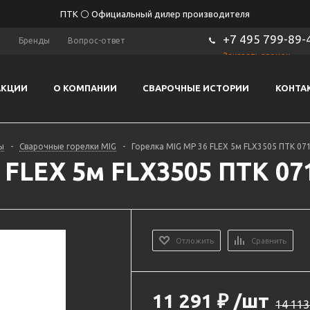
ПТК ⚪ Официальный дилер производителя
+7 495 799-89-
ы
Бренды
Вопрос-ответ
Заказать звонок
АКЦИИ
О КОМПАНИИ
СВАРОЧНЫЕ ИСТОРИИ
КОНТА
ы
-
Сварочные горелки MIG
-
Горелка MIG MP 36 FLEX 5м FLX3505 ПТК 071
 FLEX 5м FLX3505 ПТК 071
Отложить
Сравнить
11 291
₽
/шт
14 113