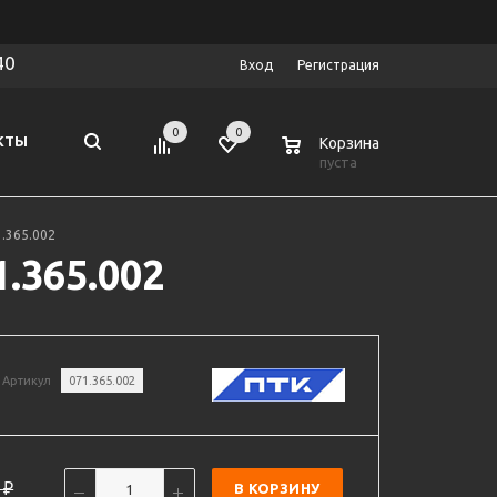
40
Вход
Регистрация
0
0
0
КТЫ
Корзина
пуста
.365.002
.365.002
Артикул
071.365.002
₽
В КОРЗИНУ