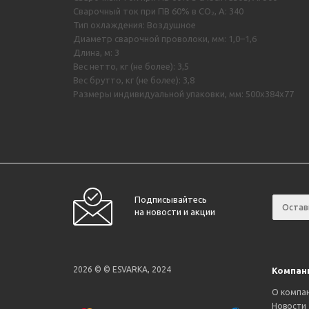
Сварочный ток при ПВ 60% в CO₂, А: 340
Тип охлаждения: Воздушное
Диаметр сварочной проволоки, мм: 1,0–1,6
Длина, м: 3
Вес нетто, кг (не более): 3,5
Вес брутто, кг (не более): 3,8
Размеры индивидуальной упаковки, мм: 500х384х77
Подписывайтесь
на новости и акции
2026 © © ESVARKA, 2024
Компан
О компа
Новости