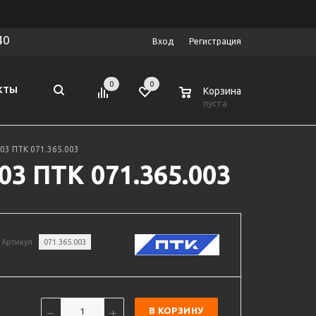
40
Вход
Регистрация
0
0
0
КТЫ
Корзина
пуста
3 ПТК 071.365.003
3 ПТК 071.365.003
Артикул
071.365.003
В КОРЗИНУ