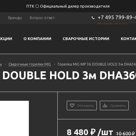
ПТК ⚪ Официальный дилер производителя
+7 495 799-89-
ы
Бренды
Вопрос-ответ
Заказать звонок
АКЦИИ
О КОМПАНИИ
СВАРОЧНЫЕ ИСТОРИИ
КОНТА
ы
-
Сварочные горелки MIG
-
Горелка MIG MP 36 DOUBLE HOLD 3м DHA360
 DOUBLE HOLD 3м DHA360
Отложить
Сравнить
8 480
₽
/шт
10 600
₽