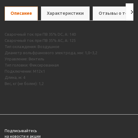
Описание
Характеристики
Отзывы о товар
Сварочный ток при ПВ 35% DC, А: 140
Сварочный ток при ПВ 35% AC, А: 125
Тип охлаждения: Воздушное
Диаметр вольфрамового электрода, мм: 1,0–3,2
Управление: Вентиль
Тип головки: Фиксированная
Подключение: M12х1
Длина, м: 4
Вес, кг (не более): 1,2
Подписывайтесь
на новости и акции