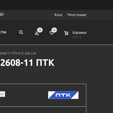
40
Вход
Регистрация
0
0
0
КТЫ
Корзина
пуста
2608-11 ПТК 072.268.124
W2608-11 ПТК
124