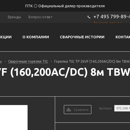
ПТК ⚪ Официальный дилер производителя
+7 495 799-89-
ы
Бренды
Вопрос-ответ
Заказать звонок
АКЦИИ
О КОМПАНИИ
СВАРОЧНЫЕ ИСТОРИИ
КОНТА
ы
-
Сварочные горелки TIG
-
Горелка TIG TP 26VF (160,200AC/DC) 8м TBW
VF (160,200AC/DC) 8м TB
Артикул
072.268.
Сравнить