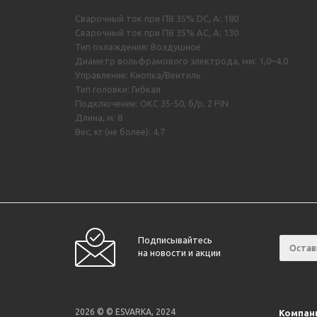
Сварочный ток при ПВ 35% DC, А: 180
Сварочный ток при ПВ 35% AC, А: 130
Тип охлаждения: Воздушное
Диаметр вольфрамового электрода, мм: 1,0–4,0
Управление: Кнопка/Вентиль
Тип головки: Гибкая
Подключение: ОКС 35-50, б/р, 2 PIN
Длина, м: 8
Вес, кг (не более): 4,7
Подписывайтесь
на новости и акции
2026 © © ESVARKA, 2024
Компан