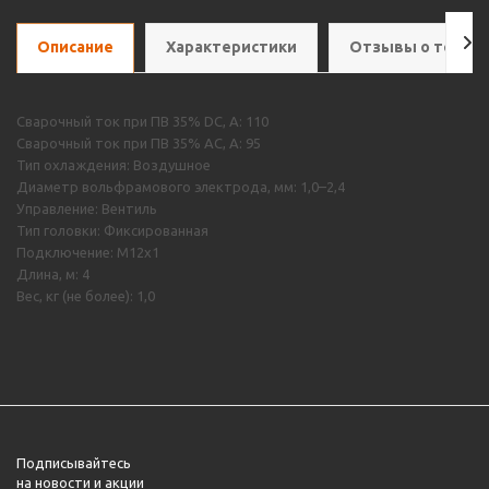
Описание
Характеристики
Отзывы о товар
Сварочный ток при ПВ 35% DC, А: 110
Сварочный ток при ПВ 35% AC, А: 95
Тип охлаждения: Воздушное
Диаметр вольфрамового электрода, мм: 1,0–2,4
Управление: Вентиль
Тип головки: Фиксированная
Подключение: M12х1
Длина, м: 4
Вес, кг (не более): 1,0
Подписывайтесь
на новости и акции