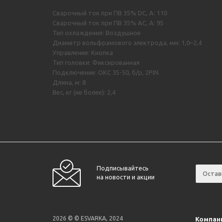
Сварочный ток при ПВ 35% DC, А: 110
Сварочный ток при ПВ 35% AC, А: 95
Тип охлаждения: Воздушное
Диаметр вольфрамового электрода, мм: 1,0–2,4
Управление: Кнопка
Тип головки: Фиксированная
Подключение: ОКС 35-50, б/р, 2PIN
Длина, м: 8
Вес, кг (не более): 2,4
Подписывайтесь
на новости и акции
2026 © © ESVARKA, 2024
Компан