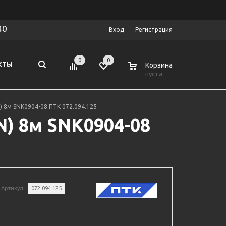
40
Вход
Регистрация
0
0
0
КТЫ
Корзина
пуста
N) 8м SNK0904-08 ПТК 072.094.125
IN) 8м SNK0904-08
Артикул
072.094.125