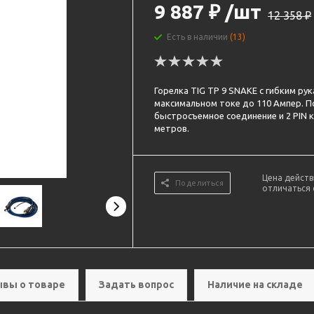
9 887
₽
/шт
12 358
₽
Есть в наличии
(13)
Горелка TIG TP 9 SNAKE с гибким ру
максимальном токе до 110 Ампер. П
быстросъемное соединение и 2 PIN 
метров.
Цена действ
Поделиться
отличаться 
вы о товаре
Задать вопрос
Наличие на складе