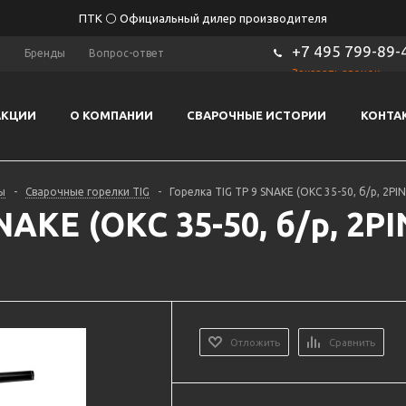
ПТК ⚪ Официальный дилер производителя
+7 495 799-89-
ы
Бренды
Вопрос-ответ
Заказать звонок
АКЦИИ
О КОМПАНИИ
СВАРОЧНЫЕ ИСТОРИИ
КОНТА
ы
-
Сварочные горелки TIG
-
Горелка TIG TP 9 SNAKE (ОКС 35-50, б/р, 2PI
NAKE (ОКС 35-50, б/р, 2P
Отложить
Сравнить