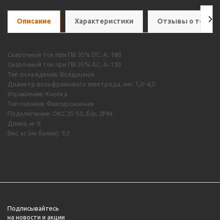
Описание
Характеристики
Отзывы о товар
Сварочный ток при ПВ 35% DC, А: 180
Сварочный ток при ПВ 35% AC, А: 130
Тип охлаждения: Воздушное
Диаметр вольфрамового электрода, мм: 1,0–4,0
Управление: Кнопка
Тип головки: Фиксированная
Подключение: ОКС 35-50, б/р, 2PIN
Длина, м: 8
Вес, кг (не более): 3,3
Подписывайтесь
на новости и акции