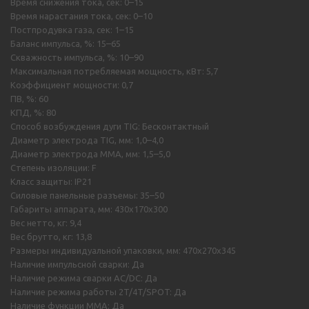
Время снижения тока, сек: 0–15
Время нарастания тока, сек: 0–10
Постпродувка газа, сек: 1–15
Баланс импульса, %: 15–65
Скважность импульса, %: 10–90
Максимальная потребляемая мощность, кВт: 5,7
Коэффициент мощности: 0,7
ПВ, %: 60
КПД, %: 80
Способ возбуждения дуги TIG: Бесконтактный
Диаметр электрода TIG, мм: 1,0–4,0
Диаметр электрода MMA, мм: 1,5–5,0
Степень изоляции: F
Класс защиты: IP21
Силовые панельные разъемы: 35–50
Габариты аппарата, мм: 430х170х300
Вес нетто, кг: 9,4
Вес брутто, кг: 13,8
Размеры индивидуальной упаковки, мм: 470х270х345
Наличие импульсной сварки: Да
Наличие режима сварки AC/DC: Да
Наличие режима работы 2T/4T/SPOT: Да
Наличие функции MMA: Да