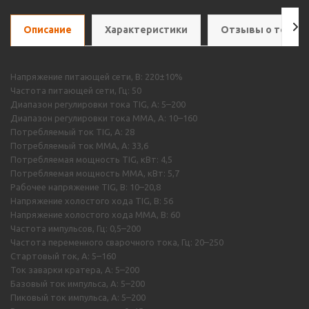
Описание
Характеристики
Отзывы о товар
Напряжение питающей сети, В: 220±10%
Частота питающей сети, Гц: 50
Диапазон регулировки тока TIG, A: 5–200
Диапазон регулировки тока MMA, A: 10–160
Потребляемый ток TIG, А: 28
Потребляемый ток MMA, А: 33,6
Потребляемая мощность TIG, кВт: 4,5
Потребляемая мощность MMA, кВт: 5,7
Рабочее напряжение TIG, В: 10–20,8
Напряжение холостого хода TIG, В: 56
Напряжение холостого хода MMA, В: 60
Частота импульсов, Гц: 0,5–200
Частота переменного сварочного тока, Гц: 20–250
Стартовый ток, А: 5–160
Ток заварки кратера, А: 5–200
Базовый ток импульса, А: 5–200
Пиковый ток импульса, А: 5–200