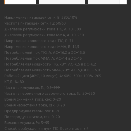
Напряжение питающей сети, В: 380±10%
Частота питающей сети, Гц: 50/60
Диапазон регулировки тока TIG, А: 10–300
Диапазон регулировки тока MMA, А: 10–250
Напряжение холостого хода TIG, В: 71
Напряжение холостого хода MMA, В: 14,5
Потребляемый ток TIG, А: AC–16,2 и DC–15,6
Потребляемый ток MMA, А: AC–14 и DC–15
Потребляемая мощность TIG, кВт: AC–6,5 и DC–6,2
Потребляемая мощность ММА, кВт: AC–5,6 и DC– 6,0
Рабочий цикл (40℃, 10 минут), А: 60%–300 и 100%–205
КПД, %: 80
Частота импульсов, Гц: 0,5–999
Частота переменного сварочного тока, Гц: 50–250
Время снижения тока, сек: 0–20
Время нарастания тока, сек: 0–20
Предпродувка газом, сек: 0–20
Постпродувка газом, сек: 0–20
Баланс импульса, %: 5–95
Способ возбуждения дуги TIG: Бесконтактный