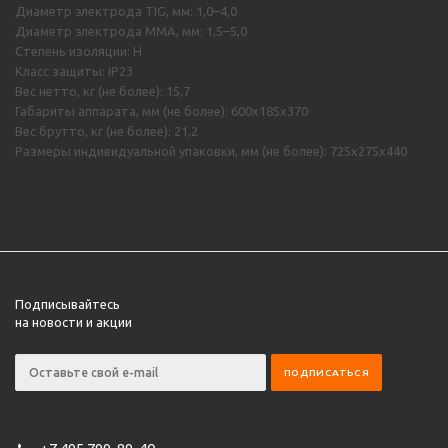
Диаметр электрода TIG, мм: 1,0–4,0
Диаметр электрода MMA, мм: 1,5–5,0
Степень изоляции: H
Класс защиты: IP23
Вес нетто, кг (не более): 15,7
Габариты аппарата, мм (не более): 600х185х370
Вес брутто, кг (не более): 21,2
Размеры индивидуальной упаковки, мм (не более): 725х275х440
Подписывайтесь
на новости и акции