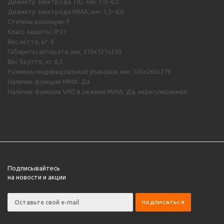
Диаметр электрода TIG, мм: 1,0–4,0
Диаметр электрода MMA, мм: 1,5–4,0
Степень изоляции: F
Класс защиты: IP21
Вес нетто, кг: 6
Габариты аппарата, мм: 310х127х230
Вес брутто, кг: 6,5
Размеры индивидуальной упаковки, мм: 345х265х276
Наличие функции MMA: Да
Наличие функции VRD в режиме ММА: Да, нерегулируемая
Подписывайтесь
на новости и акции