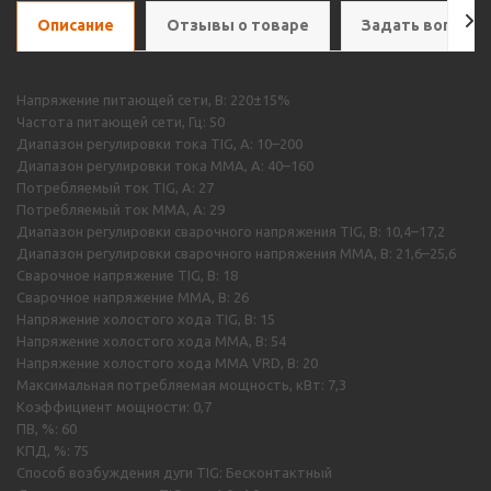
Описание
Отзывы о товаре
Задать вопрос
Напряжение питающей сети, В: 220±15%
Частота питающей сети, Гц: 50
Диапазон регулировки тока TIG, A: 10–200
Диапазон регулировки тока MMA, A: 40–160
Потребляемый ток TIG, A: 27
Потребляемый ток MMA, A: 29
Диапазон регулировки сварочного напряжения TIG, В: 10,4–17,2
Диапазон регулировки сварочного напряжения MMA, В: 21,6–25,6
Сварочное напряжение TIG, В: 18
Сварочное напряжение MMA, В: 26
Напряжение холостого хода TIG, В: 15
Напряжение холостого хода ММА, В: 54
Напряжение холостого хода ММА VRD, В: 20
Максимальная потребляемая мощность, кВт: 7,3
Коэффициент мощности: 0,7
ПВ, %: 60
КПД, %: 75
Способ возбуждения дуги TIG: Бесконтактный