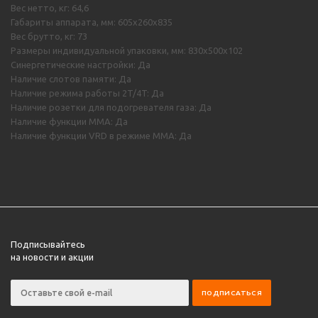
Вес нетто, кг: 64,6
Габариты аппарата, мм: 605х260х835
Вес брутто, кг: 73
Размеры индивидуальной упаковки, мм: 830х500х102
Синергетические настройки: Да
Наличие слотов памяти: Да
Наличие режима работы 2T/4T: Да
Наличие розетки для подогревателя газа: Да
Наличие функции MMA: Да
Наличие функции VRD в режиме MMA: Да
Подписывайтесь
на новости и акции