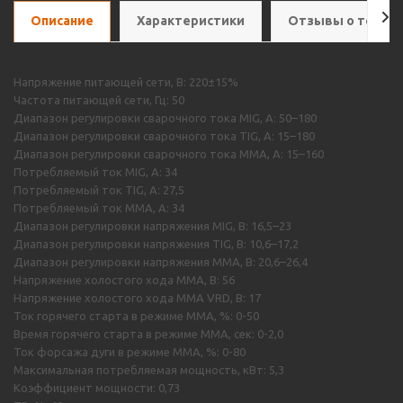
Описание
Характеристики
Отзывы о товар
Напряжение питающей сети, В: 220±15%
Частота питающей сети, Гц: 50
Диапазон регулировки сварочного тока MIG, А: 50–180
Диапазон регулировки сварочного тока TIG, А: 15–180
Диапазон регулировки сварочного тока MMA, А: 15–160
Потребляемый ток MIG, А: 34
Потребляемый ток TIG, А: 27,5
Потребляемый ток MMA, А: 34
Диапазон регулировки напряжения MIG, B: 16,5–23
Диапазон регулировки напряжения TIG, B: 10,6–17,2
Диапазон регулировки напряжения MMA, В: 20,6–26,4
Напряжение холостого хода MMA, В: 56
Напряжение холостого хода MMA VRD, В: 17
Ток горячего старта в режиме ММА, %: 0-50
Время горячего старта в режиме ММА, сек: 0-2,0
Ток форсажа дуги в режиме ММА, %: 0-80
Максимальная потребляемая мощность, кВт: 5,3
Коэффициент мощности: 0,73