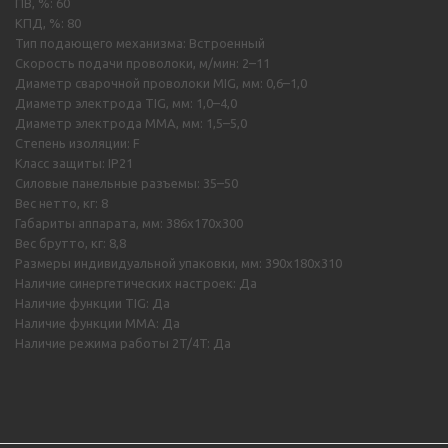
ПВ, %: 60
КПД, %: 80
Тип подающего механизма: Встроенный
Скорость подачи проволоки, м/мин: 2–11
Диаметр сварочной проволоки MIG, мм: 0,6–1,0
Диаметр электрода TIG, мм: 1,0–4,0
Диаметр электрода MMA, мм: 1,5–5,0
Степень изоляции: F
Класс защиты: IP21
Силовые панельные разъемы: 35–50
Вес нетто, кг: 8
Габариты аппарата, мм: 386х170х300
Вес брутто, кг: 8,8
Размеры индивидуальной упаковки, мм: 390х180х310
Наличие синергетических настроек: Да
Наличие функции TIG: Да
Наличие функции MMA: Да
Наличие режима работы 2T/4T: Да