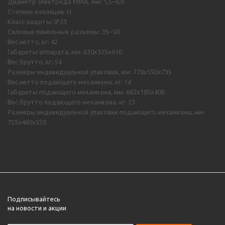
Диаметр электрода MMA, мм: 1,5–6,0
Степень изоляции: H
Класс защиты: IP23
Силовые панельные разъемы: 35–50
Вес нетто, кг: 42
Габариты аппарата, мм: 630х325х610
Вес брутто, кг: 54
Размеры индивидуальной упаковки, мм: 770х550х735
Вес нетто подающего механизма, кг: 14
Габариты подающего механизма, мм: 662х185х400
Вес брутто подающего механизма, кг: 23
Размеры индивидуальной упаковки подающего механизма, мм:
755х460х550
Подписывайтесь
на новости и акции