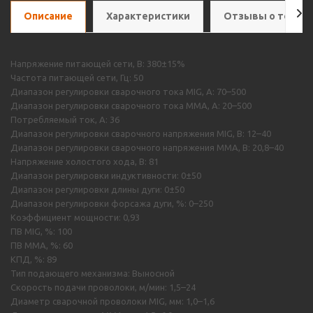
Описание
Характеристики
Отзывы о товар
Напряжение питающей сети, В: 380±15%
Частота питающей сети, Гц: 50
Диапазон регулировки сварочного тока MIG, А: 70–500
Диапазон регулировки сварочного тока MMA, А: 20–500
Потребляемый ток, А: 36
Диапазон регулировки сварочного напряжения MIG, В: 12–40
Диапазон регулировки сварочного напряжения MMA, В: 20,8–40
Напряжение холостого хода, В: 81
Диапазон регулировки индуктивности: 0±50
Диапазон регулировки длины дуги: 0±50
Диапазон регулировки форсажа дуги, %: 0–250
Коэффициент мощности: 0,93
ПВ MIG, %: 100
ПВ MMA, %: 60
КПД, %: 89
Тип подающего механизма: Выносной
Скорость подачи проволоки, м/мин: 1,5–24
Диаметр сварочной проволоки MIG, мм: 1,0–1,6