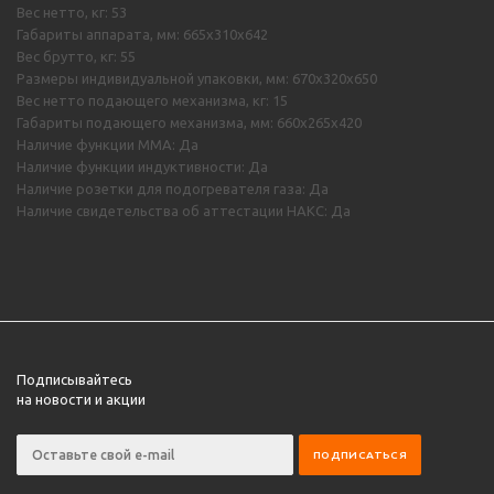
Вес нетто, кг: 53
Габариты аппарата, мм: 665х310х642
Вес брутто, кг: 55
Размеры индивидуальной упаковки, мм: 670х320х650
Вес нетто подающего механизма, кг: 15
Габариты подающего механизма, мм: 660х265х420
Наличие функции MMA: Да
Наличие функции индуктивности: Да
Наличие розетки для подогревателя газа: Да
Наличие свидетельства об аттестации НАКС: Да
Подписывайтесь
на новости и акции