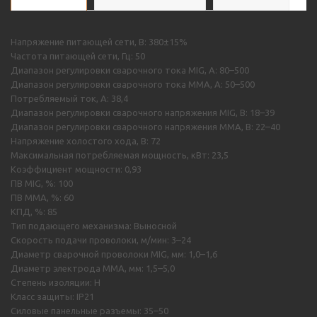
Напряжение питающей сети, В: 380±15%
Частота питающей сети, Гц: 50
Диапазон регулировки сварочного тока MIG, А: 80–500
Диапазон регулировки сварочного тока MMA, А: 50–500
Потребляемый ток, А: 38,4
Диапазон регулировки сварочного напряжения MIG, В: 18–39
Диапазон регулировки сварочного напряжения MMA, В: 22–40
Напряжение холостого хода, В: 72
Максимальная потребляемая мощность, кВт: 23,5
Коэффициент мощности: 0,93
ПВ MIG, %: 100
ПВ MMA, %: 60
КПД, %: 85
Тип подающего механизма: Выносной
Скорость подачи проволоки, м/мин: 3–24
Диаметр сварочной проволоки MIG, мм: 1,0–1,6
Диаметр электрода MMA, мм: 1,5–5,0
Степень изоляции: H
Класс защиты: IP21
Силовые панельные разъемы: 35–50