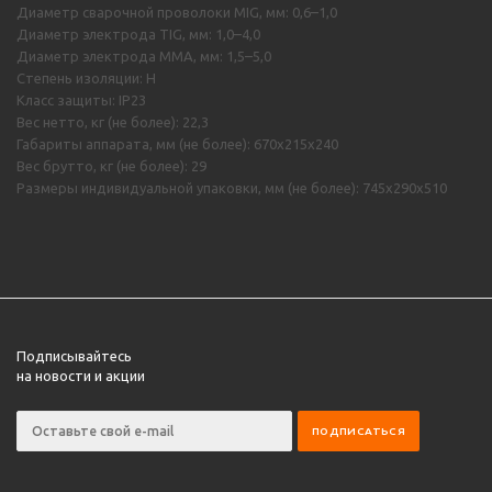
Диаметр сварочной проволоки MIG, мм: 0,6–1,0
Диаметр электрода TIG, мм: 1,0–4,0
Диаметр электрода MMA, мм: 1,5–5,0
Степень изоляции: H
Класс защиты: IP23
Вес нетто, кг (не более): 22,3
Габариты аппарата, мм (не более): 670х215х240
Вес брутто, кг (не более): 29
Размеры индивидуальной упаковки, мм (не более): 745х290х510
Подписывайтесь
на новости и акции