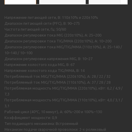
Напряжение питающей сети, В: 110±10% и 220±10%
Диапазон питающей сети (PFC), B: 90–275
Частота питающей сети, Гц: 50/60
Диапазон регулировки тока MIG (220±10%), А: 25–200
Диапазон регулировки тока TIG/MMA (220±10%), А: 10–200
Диапазон регулировки тока MIG/TIG/MMA (110±10%), А: 25–140 /
10–140 / 10–100
Диапазон регулировки напряжения MIG, В: 10–27
Напряжение холостого хода MIG, В: 67
Напряжение холостого хода TIG/MMA, В: 14
Потребляемый ток MIG/TIG/MMA (220±10%), А: 28 / 22 / 32
Потребляемый ток MIG/TIG/MMA (110±10%), А: 37 / 28 / 28
Потребляемая мощность MIG/TIG/MMA (220±10%), кВт: 6,2 / 4,9 /
7,3
Потребляемая мощность MIG/TIG/MMA (110±10%), кВт: 4,0 / 3,1 /
3,1
Рабочий цикл (40℃, 10 минут), А: 60%–200 и 100%–130
Коэффициент мощности: 0,9
Тип подающего механизма: Встроенный
Механизм подачи сварочной проволоки: 2-х роликовый