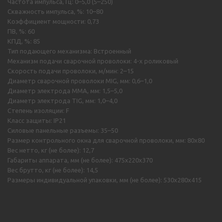
Частота импульса, Гц: 0–5,0 (5–250)
Скважность импульса, %: 10–80
Коэффициент мощности: 0,73
ПВ, %: 60
КПД, %: 85
Тип подающего механизма: Встроенный
Механизм подачи сварочной проволоки: 4-х роликовый
Скорость подачи проволоки, м/мин: 2–15
Диаметр сварочной проволоки MIG, мм: 0,6–1,0
Диаметр электрода MMA, мм: 1,5–5,0
Диаметр электрода TIG, мм: 1,0–4,0
Степень изоляции: F
Класс защиты: IP21
Силовые панельные разъемы: 35–50
Размер контрольного окна для сварочной проволоки, мм: 80x80
Вес нетто, кг (не более): 12,7
Габариты аппарата, мм (не более): 475х220х370
Вес брутто, кг (не более): 14,5
Размеры индивидуальной упаковки, мм (не более): 530х280х415