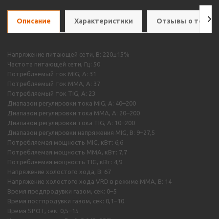
Описание
Характеристики
Отзывы о товар
Напряжение питающей сети, В: 220±15%
Частота питающей сети, Гц: 50
Потребляемый ток MIG, А: 31
Потребляемый ток MMA, А: 37
Потребляемый ток TIG, А: 23
Диапазон регулировки тока MIG, А: 40–200
Диапазон регулировки тока MMA, А: 20–200
Диапазон регулировки тока TIG, А: 10–200
Диапазон регулировки напряжения MIG, В: 9–27,5
Потребляемая мощность MIG, кВт: 6,6
Потребляемая мощность ММА, кВт: 7,7
Потребляемая мощность TIG, кВт: 4,9
Напряжение холостого хода, В: 67
Напряжение холостого хода VRD в режиме ММА, В: 14
Время предпродувки газом, сек: 0–5
Время постпродувки газом, сек: 0,1–10
Время SPOT, сек: 0,5–15