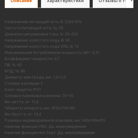
Описание
Характеристики
Отзывы о товар
Напряжение питающей сети, В: 220±15%
Частота питающей сети, Гц: 50
Диапазон регулировки тока, А: 30–250
Напряжение холостого хода, В: 65
Напряжение холостого хода VRD, В: 15
Максимальная потребляемая мощность, кВт: 9,37
Коэффициент мощности: 0,7
ПВ, %: 60
КПД, %: 80
Диаметр электрода, мм: 1,0–5,0
Степень изоляции: F
Класс защиты: IP21
Силовые панельные разъемы: 35–50
Вес нетто, кг: 11,6
Габариты аппарата, мм: 455х210х360
Вес брутто, кг: 14,4
Размеры индивидуальной упаковки, мм: 560х300х435
Наличие функции VRD: Да, нерегулируемая
Наличие функции Hot Start: Да, нерегулируемая