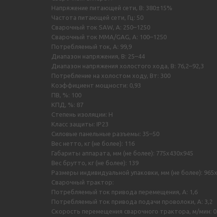
Напряжение питающей сети, В: 380±15%
Частота питающей сети, Гц: 50
Сварочный ток SAW, А: 250–1250
Сварочный ток MMA/GAG, А: 100–1250
Потребляемый ток, А: 99,9
Диапазон напряжения, В: 25–44
Диапазон напряжения холостого хода, В: 76,2–92,3
Потребление на холостом ходу, Вт: 300
Коэффициент мощности: 0,93
ПВ, %: 100
КПД, %: 87
Степень изоляции: H
Класс защиты: IP23
Силовые панельные разъемы: 35–50
Вес нетто, кг (не более): 116
Габариты аппарата, мм (не более): 775х430х945
Вес брутто, кг (не более): 139
Размеры индивидуальной упаковки, мм (не более): 965
Сварочный трактор:
Потребляемый ток привода перемещения, А: 1,6
Потребляемый ток привода подачи проволоки, А: 3,2
Скорость перемещения сварочного трактора, м/мин: 0