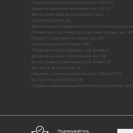
Скорость подачи проволоки, м/мин: 0,55–2,5
Диаметр сварочной проволоки, мм: 2,0–5,0
Метод зажигания дуги: Касание/отрыв
Сварка в лодочку: Да
Вертикальная регулировка контактного мундштука, мм
Регулировка расстояния до сварочной головки, мм: 100
Поворот вокруг вертикальной оси: ±90°
Наклон сварочной головки: ±45°
Объем флюсового бункера, л (не более): 6
Диаметр катушки с проволокой, мм: 300
Вес катушки с проволокой, кг (не более): 25
Вес нетто, кг (не более): 68
Габариты трактора, мм (не более): 1105х470х775
Вес брутто, кг (не более): 96
Размеры индивидуальной упаковки, мм (не более): 124
Подписывайтесь