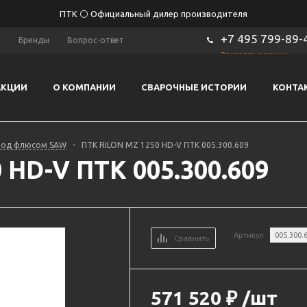
ПТК ⚪ Официальный дилер производителя
+7 495 799-89-
ы
Бренды
Вопрос-ответ
Заказать звонок
АКЦИИ
О КОМПАНИИ
СВАРОЧНЫЕ ИСТОРИИ
КОНТА
под флюсом SAW
-
ПТК RILON MZ 1250 HD-V ПТК 005.300.609
 HD-V ПТК 005.300.609
Артикул
005.300.
Сравнить
571 520
₽
/шт