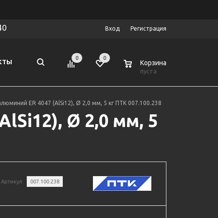
40
Вход
Регистрация
0
0
0
КТЫ
Корзина
пуста
люминий ER 4047 (AlSi12), Ø 2,0 мм, 5 кг ПТК 007.100.238
Si12), Ø 2,0 мм, 5
Артикул
007.100.238