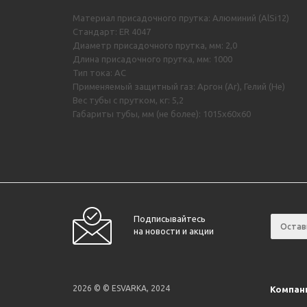
Материал присадочного прутка: Алюминий (AlSi12)
Стандарт: ER 4047
Диаметр присадочного прутка, мм: 2,0
Длина присадочного прутка, мм: 1000
Тип тока: AC
Применяемый защитный газ: Аргон (Ar), Гелий (He)
Вес тубы с прутком, кг: 5,2
Габариты тубы, мм (не более): 1015х60х60
Подписывайтесь
на новости и акции
2026 © © ESVARKA, 2024
Компан