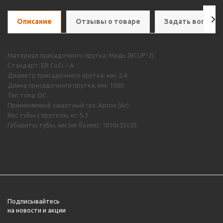
Описание
Отзывы о товаре
Задать вопрос
Материал присадочного прутка: Медь (BCUP-2)
Стандарт: ER CuSi – A
Диаметр присадочного прутка, мм: 2,4
Длина присадочного прутка, мм: 1000
Тип тока: DC
Применяемый защитный газ: Аргон (Ar)
Вес тубы с прутком, кг: 5,1
Габариты тубы, мм (не более): 1010х35х35
Подписывайтесь
на новости и акции