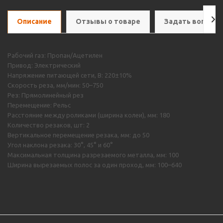
Описание
Отзывы о товаре
Задать вопрос
Рабочий газ: Пропан/Ацетилен
Привод: Электрический
Напряжение питающей сети, В: 220±10%
Скорость реза, мм/мин: 50–750
Рез: Прямолинейный рез
Перемещение: Рельс
Расстояние между роликами (ширина колеи), мм: 180
Количество резаков, шт: 2
Вертикальное перемещение резака, мм: до 50
Угол наклона резака: 30°, 45° и 60°
Максимальная толщина разрезаемого металла, мм: 100
Ширина вырезаемых полос за один проход, мм: 100–640