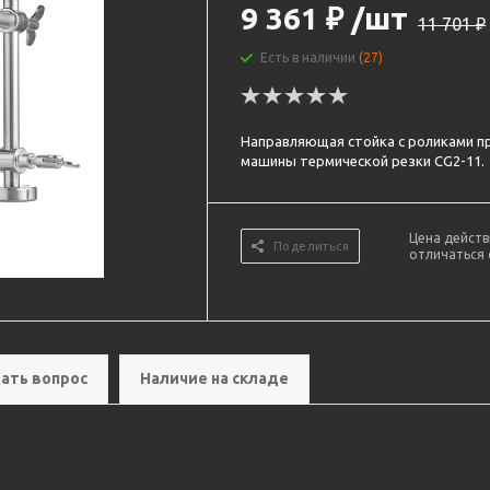
9 361
₽
/шт
11 701
₽
Есть в наличии
(27)
Направляющая стойка с роликами п
машины термической резки CG2-11.
Цена действ
Поделиться
отличаться 
ать вопрос
Наличие на складе