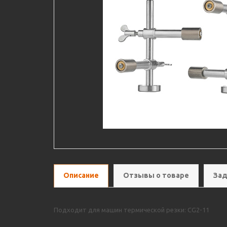
Описание
Отзывы о товаре
Зад
Подходит для машин термической резки: CG2-11