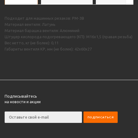
Подходит для машинных резаков: РМ-3В
Материал вентиля: Латунь
Материал барашка вентиля: Алюминий
Штуцер кислорода подогревающего (КП): М16х1,5 (правая резьба)
Вес нетто, кг (не более): 0,11
Габариты вентиля КР, мм (не более): 42х60х27
Подписывайтесь
на новости и акции