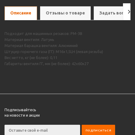
Описание
Отзывы о товаре
Задать вопрос
Подходит для машинных резаков: РМ-3В
Материал вентиля: Латунь
Материал барашка вентиля: Алюминий
Штуцер горючего газа (ГГ): М16х1,5LH (левая резьба)
Вес нетто, кг (не более): 0,11
Габариты вентиля ГГ, мм (не более): 42х60х27
Подписывайтесь
на новости и акции