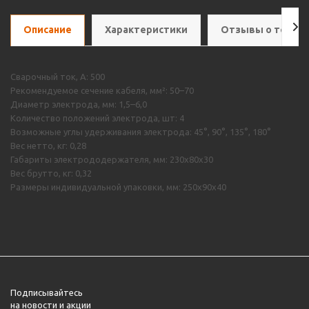
Описание
Характеристики
Отзывы о товар
Сварочный ток, А: 500
Рекомендуемое сечение кабеля, мм²: 50–70
Диаметр электрода, мм: 1,5–6,0
Количество положений электрода, шт: 4
Возможные углы удерживания электрода: 45°, 90°, 135°, 180°
Вес нетто, кг: 0,28
Габариты электрододержателя, мм: 230х80х30
Вес брутто, кг: 0,32
Размеры индивидуальной упаковки, мм: 250х90х40
Подписывайтесь
на новости и акции