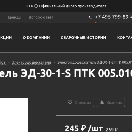
ПТК ⚪ Официальный дилер производителя
+7 495 799-89-
ы
Бренды
Вопрос-ответ
Заказать звонок
АКЦИИ
О КОМПАНИИ
СВАРОЧНЫЕ ИСТОРИИ
КОНТА
бот
-
Электрододержатели
-
Электрододержатель ЭД-30-1-S ПТК 005.0
ь ЭД-30-1-S ПТК 005.01
Отложить
Сравнить
245
₽
/шт
269
₽