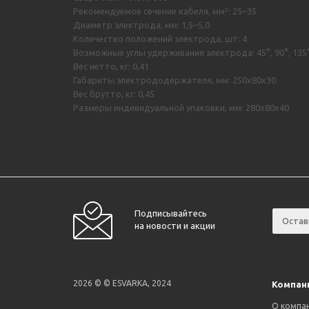
Рекомендуемое сечение кабеля, мм²: 25–35
Диаметр электрода, мм: 1,5–5,0
Количество положений электрода, шт: 4
Возможные углы удерживания электрода: 45°, 90°, 135°
Вес нетто, кг: 0,41
Габариты электрододержателя, мм: 250х80х30
Вес брутто, кг: 0,45
Размеры индивидуальной упаковки, мм: 280х80х40
Подписывайтесь
на новости и акции
2026 © © ESVARKA, 2024
Компан
О компа