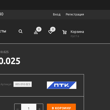
40
Вход
Регистрация
0
0
0
КТЫ
Корзина
пуста
10.025
0.025
Артикул
005.010.025
В КОРЗИНУ